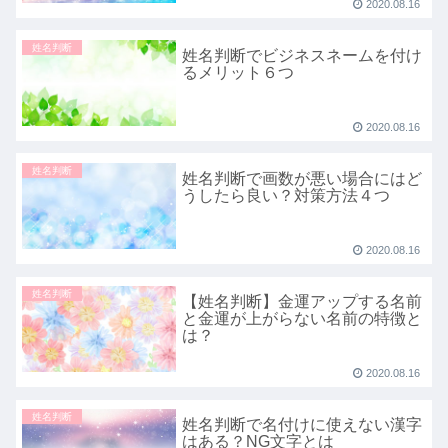
2020.08.16
姓名判断
姓名判断でビジネスネームを付け
るメリット６つ
2020.08.16
姓名判断
姓名判断で画数が悪い場合にはど
うしたら良い？対策方法４つ
2020.08.16
姓名判断
【姓名判断】金運アップする名前
と金運が上がらない名前の特徴と
は？
2020.08.16
姓名判断
姓名判断で名付けに使えない漢字
はある？NG文字とは