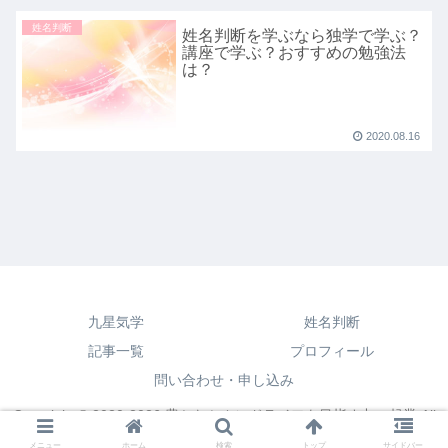
姓名判断
姓名判断を学ぶなら独学で学ぶ？
講座で学ぶ？おすすめの勉強法
は？
2020.08.16
九星気学
姓名判断
記事一覧
プロフィール
問い合わせ・申し込み
Copyright © 2020-2026 豊かなセカンドライフを目指す占い起業 All
Rights Reserved.
メニュー
ホーム
検索
トップ
サイドバー