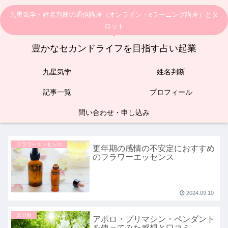
九星気学・姓名判断の通信講座（オンライン・eラーニング講座）とタ
ロット
豊かなセカンドライフを目指す占い起業
九星気学
姓名判断
記事一覧
プロフィール
問い合わせ・申し込み
フラワーエッセンス
更年期の感情の不安定におすすめ
のフラワーエッセンス
2024.09.10
未分類
アポロ・プリマシン・ペンダント
を使ってみた感想と口コミ